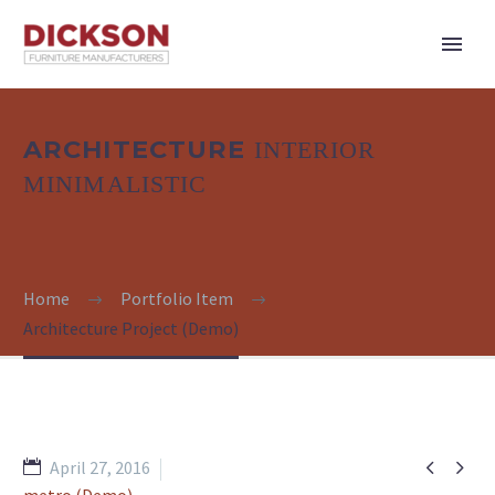
ARCHITECTURE
INTERIOR
MINIMALISTIC
Home
Portfolio Item
Architecture Project (Demo)


April 27, 2016