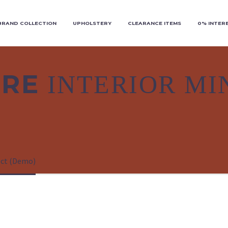
BRAND COLLECTION
UPHOLSTERY
CLEARANCE ITEMS
0% INTER
URE
INTERIOR MI
ect (Demo)