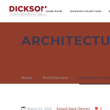
HOME PAGE
DICKSON COLLECTION
ARCHITECT
Home
Portfolio Item
Architecture Proj
March 31, 2016
Splash Dark (Demo)
0