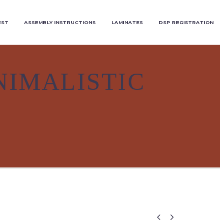
EST
ASSEMBLY INSTRUCTIONS
LAMINATES
DSP REGISTRATION
NIMALISTIC

